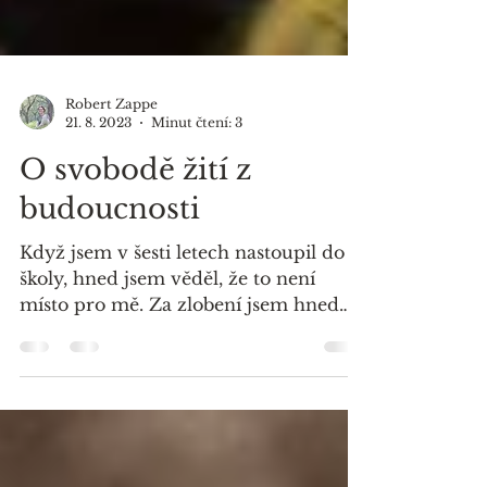
Robert Zappe
21. 8. 2023
Minut čtení: 3
O svobodě žití z
budoucnosti
Když jsem v šesti letech nastoupil do
školy, hned jsem věděl, že to není
místo pro mě. Za zlobení jsem hned
přešel z poslední lavice do...