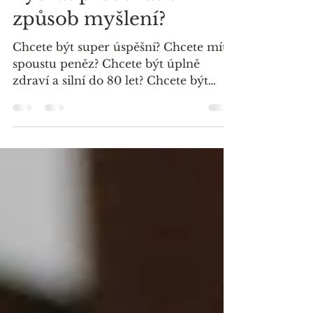
Robert Zappe
7. 11. 2021
Minut čtení: 4
Proč si pěstovat a
hýčkat provokativní
způsob myšlení?
Chcete být super úspěšní? Chcete mít
spoustu peněz? Chcete být úplně
zdraví a silní do 80 let? Chcete být
naprosto šťastní a vnitřně...